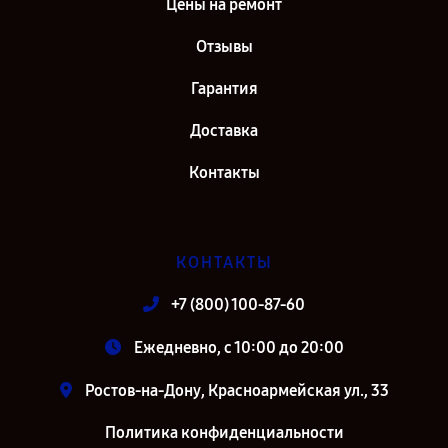
Цены на ремонт
Ремонт источника бесперебойного питания IPPON Innova RT II
1500 в г. Санкт-Петербург
Отзывы
Гарантия
Доставка
Контакты
КОНТАКТЫ
+7 (800) 100-87-60
Ежедневно, с 10:00 до 20:00
Ростов-на-Дону, Красноармейская ул., 33
Политика конфиденциальности