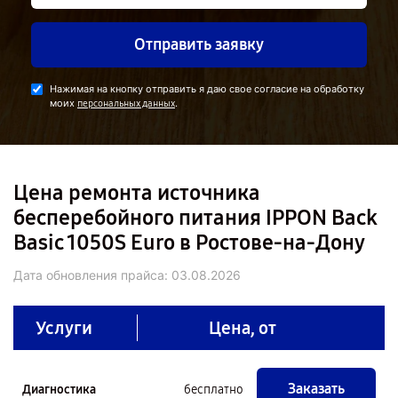
Отправить заявку
Нажимая на кнопку отправить я даю свое согласие на обработку
моих
.
персональных данных
Цена ремонта источника
бесперебойного питания IPPON Back
Basic 1050S Euro в Ростове-на-Дону
Дата обновления прайса:
03.08.2026
Услуги
Цена, от
Заказать
Диагностика
бесплатно